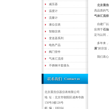
减压器
北京晨浩
高品质的气
温度计
气体汇流排
流量计
自建厂以来
液位仪表
应用于
石油
智能仪表
定与认同，
变送器系列
多年来，本
电热产品
展
”的宗旨
阀门管件
我们衷心感
气体汇流排
不锈钢卡套接头
北京晨浩仪器仪表有限公司
地 址：北京市朝阳区成寿寺路
150号1楼126号
邮 编：100164