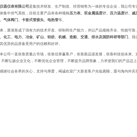
仪器仪表有限公司
是集技术研发、生产制造、经营销售为一体的专业企业，我公司专
体集中供气系统，目前主要产品有各种规格
压力表、双金属温度计、压力温度计、减
、气体阀门、卡套式管接头、电热管
等。
，逐渐形成了强有力的技术开发、研制和生产能力，并以产品规格齐全、性能可靠
、化工、电力、冶金、矿山、轻纺、机械、造船、交通、排水及国防科研等部门
。我
其优异的品质备受用户的信赖和好评。
公司一直依靠质量占市场，依靠信誉赢客户，依靠新品谋发展，依靠科技创未来。遵
，不断弘扬企业文化，不断优化企业管理，不断提升品牌形象，力求使我们的产品迈
谢社会各界的关心，支持与厚爱，竭诚欢迎广大新老客户光临惠顾，愿与海内外宾